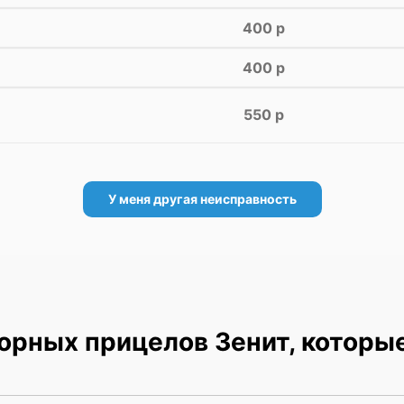
400 р
400 р
550 р
У меня другая неисправность
орных прицелов Зенит, которы