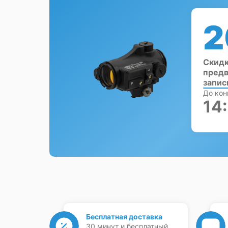
2
Скидк
предв
запис
До кон
14
Бесплатная доставка
30 минут и бесплатный